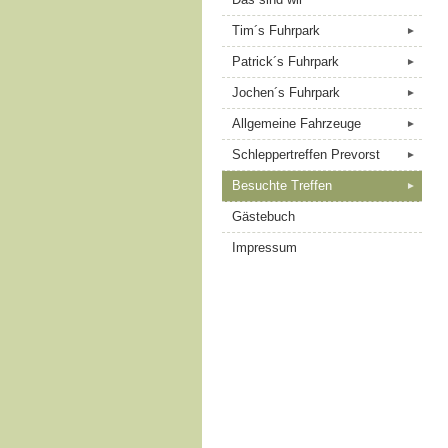
Tim´s Fuhrpark
►
Patrick´s Fuhrpark
►
Jochen´s Fuhrpark
►
Allgemeine Fahrzeuge
►
Schleppertreffen Prevorst
►
Besuchte Treffen
►
Gästebuch
Impressum